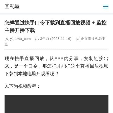
宜配屋
怎样通过快手口令下载到直播回放视频 + 监控
主播开播下载
yipeiwu_com
3年前
(2023-11-16)
正在直播视频下
载
现在快手直播回放，从APP内分享，复制链接出
来，是一个口令，那怎样才能把这个直播回放视频
下载到本地电脑后观看呢？
以下为视频教程：