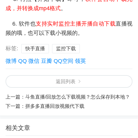
成，并转换成mp4格式
。
6. 软件也
支持实时监控主播开播自动下载
直播视
频的哦，也可以下载小视频的。
标签:
快手直播
监控下载
微博
QQ
微信
豆瓣
QQ空间
领英
返回列表
上一篇：
斗鱼直播/回放怎么下载视频？怎么保存到本地？
下一篇：
拼多多直播回放视频代下载
相关文章